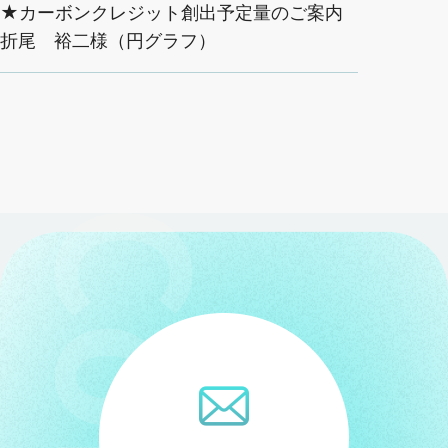
★カーボンクレジット創出予定量のご案内
カーボンクレジットとは？
折尾 裕二様（円グラフ）
販売パートナー制度
企業情報
よくあるご質問
採用情報
カーボンクレジットに関する資料
海外事業資料