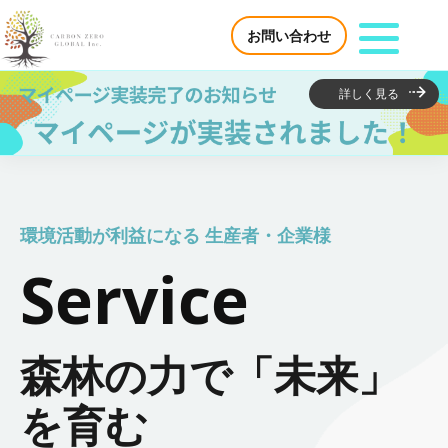
お問い合わせ
詳しく見る
サービス紹介
環境活動が利益になる 生産者・企業様
環境活動が利益になる 生産者・企業様
Service
カーボンクレジットで脱炭素を支援 企業様
脱炭素コンサルティング
森林の力で「未来」
日本国内におけるカーボンクレジット創出・発
を育む
行支援