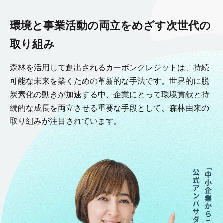
カーボンクレジットとは？
環境と事業活動の両立をめざす次世代の
取り組み
販売パートナー制度
森林を活用して創出されるカーボンクレジットは、持続
企業情報
可能な未来を築くための革新的な手法です。世界的に脱
炭素化の動きが加速する中、企業にとって環境貢献と持
続的な成長を両立させる重要な手段として、森林由来の
よくあるご質問
取り組みが注目されています。
採用情報
カーボンクレジットに関する資料
海外事業資料