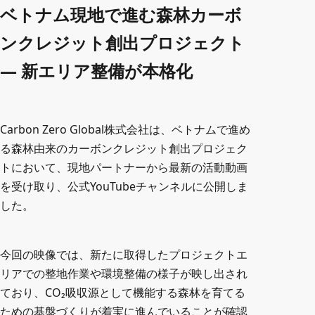
ベトナム現地で進む森林カーボ
カーボンクレジットとは？
ンクレジット創出プロジェクト
― 新エリア整備が本格化
販売パートナー制度
企業情報
Carbon Zero Global株式会社は、ベトナムで進め
る森林由来のカーボンクレジット創出プロジェク
よくあるご質問
トにおいて、現地パートナーから最新の活動動画
を受け取り、公式YouTubeチャンネルに公開しま
採用情報
した。
カーボンクレジットに関する資料
今回の映像では、新たに取得したプロジェクトエ
リアでの整地作業や環境整備の様子が映し出され
海外事業資料
ており、CO₂吸収源として機能する森林を育てる
ための基盤づくりが着実に進んでいることが確認