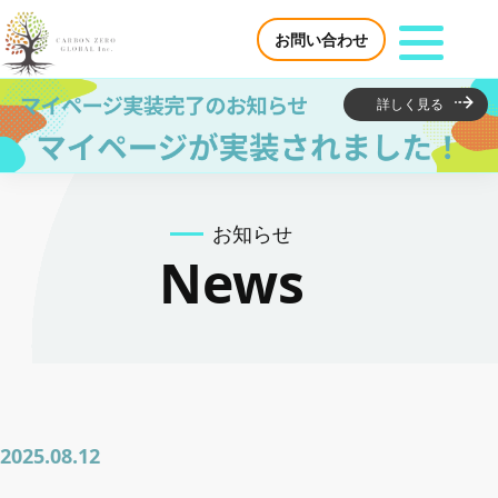
お問い合わせ
詳しく見る
サービス紹介
お知らせ
環境活動が利益になる 生産者・企業様
News
カーボンクレジットで脱炭素を支援 企業様
脱炭素コンサルティング
日本国内におけるカーボンクレジット創出・発
2025.08.12
行支援