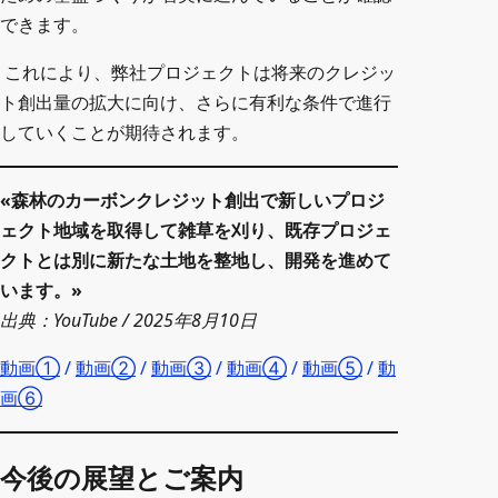
できます。
お役立ち資料
これにより、弊社プロジェクトは将来のクレジッ
ト創出量の拡大に向け、さらに有利な条件で進行
していくことが期待されます。
«森林のカーボンクレジット創出で新しいプロジ
ェクト地域を取得して雑草を刈り、既存プロジェ
クトとは別に新たな土地を整地し、開発を進めて
います。»
出典：YouTube / 2025年8月10日
動画①
/
動画②
/
動画③
/
動画④
/
動画⑤
/
動
画⑥
今後の展望とご案内