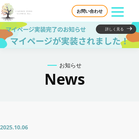
お問い合わせ
詳しく見る
サービス紹介
お知らせ
環境活動が利益になる 生産者・企業様
News
カーボンクレジットで脱炭素を支援 企業様
脱炭素コンサルティング
日本国内におけるカーボンクレジット創出・発
2025.10.06
行支援