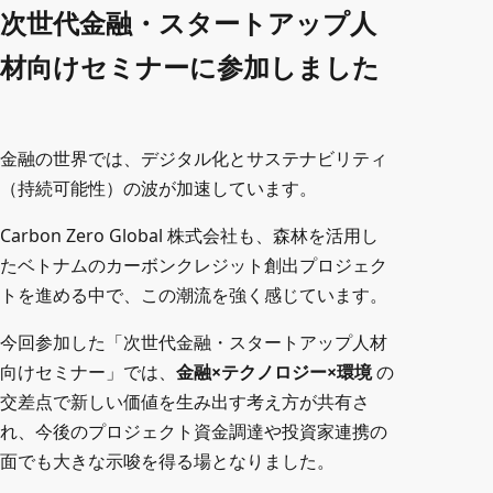
次世代金融・スタートアップ人
カーボンクレジットとは？
材向けセミナーに参加しました
販売パートナー制度
金融の世界では、デジタル化とサステナビリティ
企業情報
（持続可能性）の波が加速しています。
Carbon Zero Global 株式会社も、森林を活用し
よくあるご質問
たベトナムのカーボンクレジット創出プロジェク
トを進める中で、この潮流を強く感じています。
採用情報
今回参加した「次世代金融・スタートアップ人材
向けセミナー」では、
金融×テクノロジー×環境
の
カーボンクレジットに関する資料
交差点で新しい価値を生み出す考え方が共有さ
れ、今後のプロジェクト資金調達や投資家連携の
海外事業資料
面でも大きな示唆を得る場となりました。